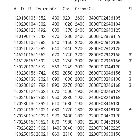
d
D
B
Fw
rmin
Cr
Cor
Grease
Oil
SKF
120
180
105
135
2
430
920
2600
3400
FC2436105
130
200
104
150
2
480
1020
2400
3000
FC2640104
130
200
125
149
2
630
1370
2400
3000
FC2640125
140
190
119
154
2
470
1280
2400
3000
FC2838119
140
210
106
158
2
540
1150
2200
2800
FC2842106
140
210
125
158
2
640
1440
2200
2800
FC2842125
145
210
155
166
2
620
1740
2200
2800
FC2942155
314
145
225
156
169
2
760
1750
2000
2600
FC2945156
313
150
220
120
167
2
569
1249
2000
2600
FC3044120
150
230
156
174
2
850
2050
2000
2600
FC3046156
313
160
230
130
180
2.1
690
1630
2000
2600
FC3246130
314
160
230
168
179
2.1
890
2270
2000
2600
FC3246168
315
160
240
124
183
2.1
670
1500
1900
2400
FC3248124
160
240
168
183
2.1
950
2330
1900
2400
FC3248168
170
230
130
189
2.1
610
1680
1900
2400
FC3446130
170
240
130
190
2.1
680
1720
1800
2300
FC3448130
BC4
170
250
170
192
2.1
970
2430
1800
2200
FC3450170
170
260
150
195
2.1
870
1980
1800
2200
FC3452150
170
260
225
196
2.1
1400
3640
1800
2200
FC3452225
180
250
156
200
2.1
860
2310
1800
2200
FC3650156