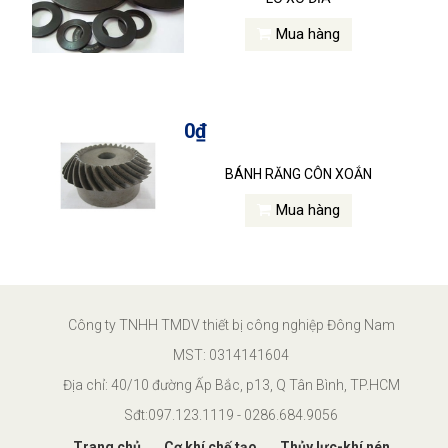
Mua hàng
0₫
BÁNH RĂNG CÔN XOẮN
Mua hàng
Công ty TNHH TMDV thiết bị công nghiệp Đông Nam
MST: 0314141604
Địa chỉ: 40/10 đường Ấp Bắc, p13, Q Tân Bình, TP.HCM
Sđt:097.123.1119 - 0286.684.9056
Trang chủ
Cơ khí chế tạo
Thủy lực-khí nén