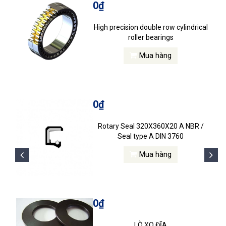
0₫
High precision double row cylindrical
roller bearings
Mua hàng
0₫
Rotary Seal 320X360X20 A NBR /
Seal type A DIN 3760
Mua hàng
0₫
LÒ XO ĐĨA