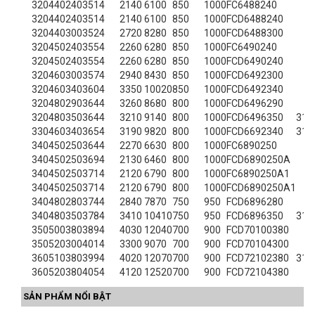
320
440
240
351
4
2140
6100
850
1000
FC6488240
320
440
240
351
4
2140
6100
850
1000
FCD6488240
320
440
300
352
4
2720
8280
850
1000
FCD6488300
320
450
240
355
4
2260
6280
850
1000
FC6490240
320
450
240
355
4
2260
6280
850
1000
FCD6490240
320
460
300
357
4
2940
8430
850
1000
FCD6492300
320
460
340
360
4
3350
10020
850
1000
FCD6492340
320
480
290
364
4
3260
8680
800
1000
FCD6496290
320
480
350
364
4
3210
9140
800
1000
FCD6496350
314
330
460
340
365
4
3190
9820
800
1000
FCD6692340
313
340
450
250
364
4
2270
6630
800
1000
FC6890250
340
450
250
369
4
2130
6460
800
1000
FCD6890250A
340
450
250
371
4
2120
6790
800
1000
FC6890250A1
340
450
250
371
4
2120
6790
800
1000
FCD6890250A1
340
480
280
374
4
2840
7870
750
950
FCD6896280
340
480
350
378
4
3410
10410
750
950
FCD6896350
314
350
500
380
389
4
4030
12040
700
900
FCD70100380
350
520
300
401
4
3300
9070
700
900
FCD70104300
360
510
380
399
4
4020
12070
700
900
FCD72102380
316
360
520
380
405
4
4120
12520
700
900
FCD72104380
SẢN PHẨM NỔI BẬT