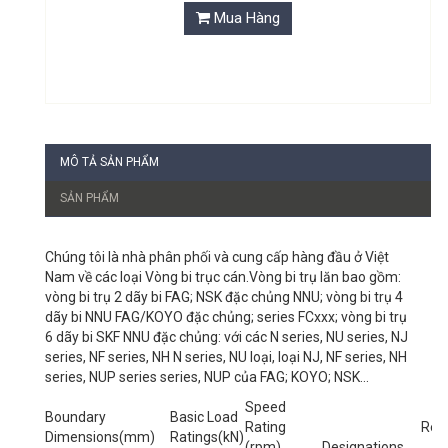
Mua Hàng
MÔ TẢ SẢN PHẨM
SẢN PHẨM
Chúng tôi là nhà phân phối và cung cấp hàng đầu ở Việt
Nam về các loại Vòng bi trục cán.Vòng bi trụ lăn bao gồm:
vòng bi trụ 2 dãy bi FAG; NSK đặc chủng NNU; vòng bi trụ 4
dãy bi NNU FAG/KOYO đặc chủng; series FCxxx; vòng bi trụ
6 dãy bi SKF NNU đặc chủng: với các N series, NU series, NJ
series, NF series, NH N series, NU loại, loại NJ, NF series, NH
series, NUP series series, NUP của FAG; KOYO; NSK…
Speed
Boundary
Basic Load
Rating
Ref
Dimensions(mm)
Ratings(kN)
(rpm)
Designations