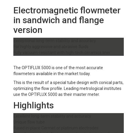
Electromagnetic flowmeter
in sandwich and flange
version
Exceptional long-term stability and accuracy
For highly aggressive and abrasive fluids
Fully vacuum-resistant with high-tech ceramics liner
The OPTIFLUX 5000 is one of the most accurate
flowmeters available in the market today.
This is the result of a special tube design with conical parts,
optimizing the flow profile. Leading metrological institutes
use the OPTIFLUX 5000 as their master meter.
Highlights
Excellent long-term stability and accuracy
Unique flow tube
Fused in-place Cermet or platinum electrodes