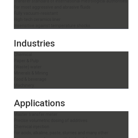
Transfer standard of international metrological authorities
For most aggressive and abrasive fluids
Fully vacuum-resistant
High-tech ceramics liner
Insensitive against temperature shocks
Industries
Chemical
Paper & Pulp
(Waste) water
Minerals & Mining
Food & beverage
Machinery
Applications
Master transfer meter
Precise volumetric dosing of additives
Chemical injection
For acids, alkaline, paste, slurries and many other