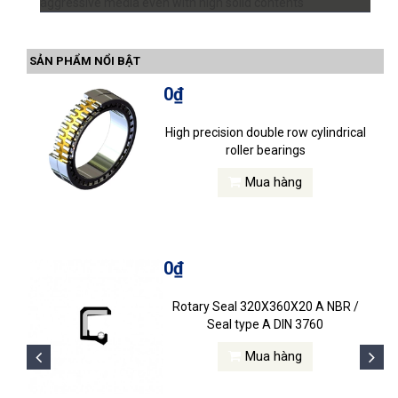
aggressive media even with high solid contents
SẢN PHẨM NỔI BẬT
0₫
High precision double row cylindrical
roller bearings
Mua hàng
0₫
Rotary Seal 320X360X20 A NBR /
Seal type A DIN 3760
Mua hàng