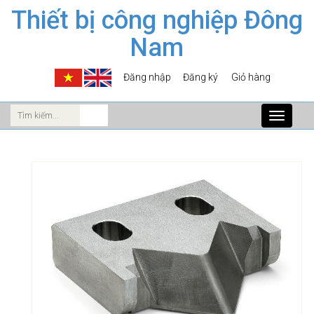
Thiết bị công nghiệp Đông
Nam
Đăng nhập
Đăng ký
Giỏ hàng
Toggle
navigati