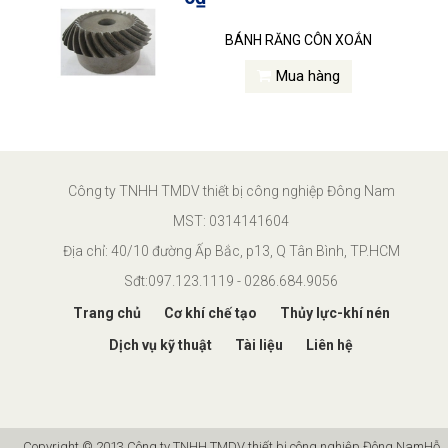
BÁNH RĂNG CÔN XOẮN
Mua hàng
Công ty TNHH TMDV thiết bị công nghiệp Đông Nam
MST: 0314141604
Địa chỉ: 40/10 đường Ấp Bắc, p13, Q Tân Bình, TP.HCM
Sđt:097.123.1119 - 0286.684.9056
Trang chủ
Cơ khí chế tạo
Thủy lực-khí nén
Dịch vụ kỹ thuật
Tài liệu
Liên hệ
Copyright © 2013 Công ty TNHH TMDV thiết bị công nghiệp Đông Nam
Hỗ