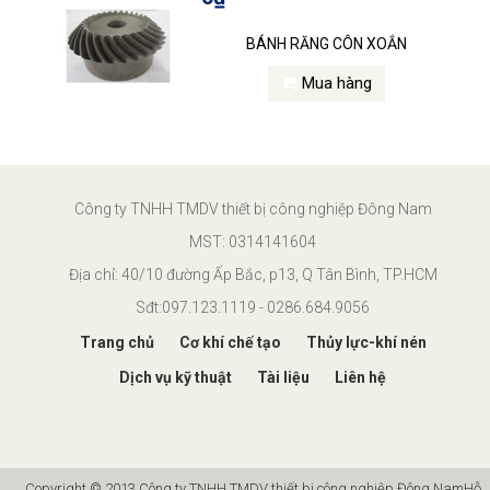
BÁNH RĂNG CÔN XOẮN
Mua hàng
Công ty TNHH TMDV thiết bị công nghiệp Đông Nam
MST: 0314141604
Địa chỉ: 40/10 đường Ấp Bắc, p13, Q Tân Bình, TP.HCM
Sđt:097.123.1119 - 0286.684.9056
Trang chủ
Cơ khí chế tạo
Thủy lực-khí nén
Dịch vụ kỹ thuật
Tài liệu
Liên hệ
Copyright © 2013 Công ty TNHH TMDV thiết bị công nghiệp Đông Nam
Hỗ