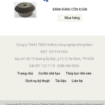
BÁNH RĂNG CÔN XOẮN
Mua hàng
Công ty TNHH TMDV thiết bị công nghiệp Đông Nam
MST: 0314141604
Địa chỉ: 40/10 đường Ấp Bắc, p13, Q Tân Bình, TP.HCM
Sđt:097.123.1119 - 0286.684.9056
Trang chủ
Cơ khí chế tạo
Thủy lực-khí nén
Dịch vụ kỹ thuật
Tài liệu
Liên hệ
Copyright © 2013 Công ty TNHH TMDV thiết bị công nghiệp Đông Nam
Hỗ