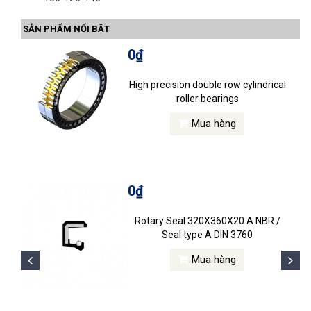
SẢN PHẨM NỔI BẬT
0₫
High precision double row cylindrical
roller bearings
Mua hàng
0₫
Rotary Seal 320X360X20 A NBR /
Seal type A DIN 3760
Mua hàng