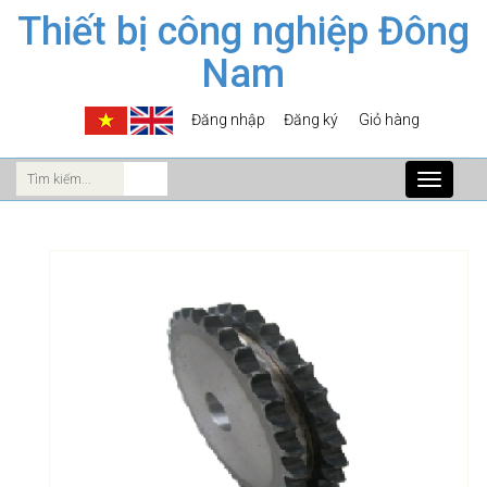
Thiết bị công nghiệp Đông
Nam
Đăng nhập
Đăng ký
Giỏ hàng
Toggle
navigati