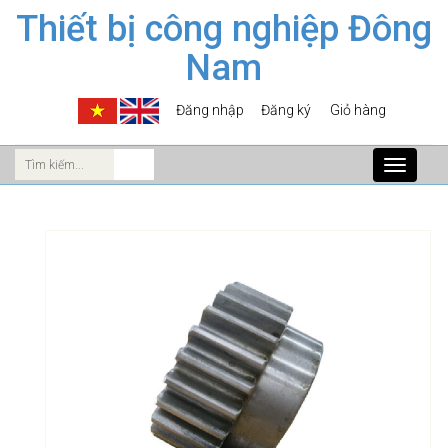
Thiết bị công nghiệp Đông
Nam
Đăng nhập
Đăng ký
Giỏ hàng
Toggle
navigati