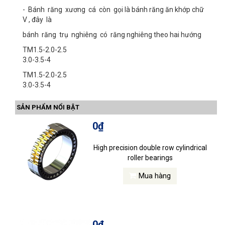
- Bánh răng xương cá còn gọi là bánh răng ăn khớp chữ
V , đây là
bánh răng trụ nghiêng có răng nghiêng theo hai hướng
TM1.5-2.0-2.5
3.0-3.5-4
TM1.5-2.0-2.5
3.0-3.5-4
SẢN PHẨM NỔI BẬT
0₫
High precision double row cylindrical
roller bearings
Mua hàng
0₫