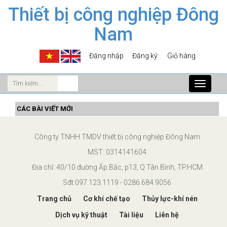
Thiết bị công nghiệp Đông
Nam
Đăng nhập
Đăng ký
Giỏ hàng
Toggle
navigati
CÁC BÀI VIẾT MỚI
Công ty TNHH TMDV thiết bị công nghiệp Đông Nam
MST: 0314141604
Địa chỉ: 40/10 đường Ấp Bắc, p13, Q Tân Bình, TP.HCM
Sđt:097.123.1119 - 0286.684.9056
Trang chủ
Cơ khí chế tạo
Thủy lực-khí nén
Dịch vụ kỹ thuật
Tài liệu
Liên hệ