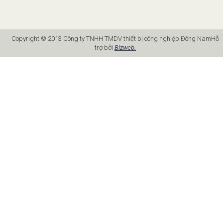
Copyright © 2013 Công ty TNHH TMDV thiết bị công nghiệp Đông Nam
Hỗ
trợ bởi
Bizweb.