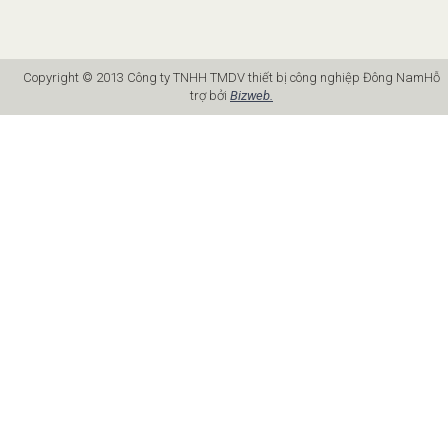
Copyright © 2013 Công ty TNHH TMDV thiết bị công nghiệp Đông Nam
Hỗ
trợ bởi
Bizweb.