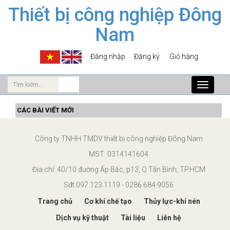
Thiết bị công nghiệp Đông
Nam
Đăng nhập
Đăng ký
Giỏ hàng
Toggle
navigati
CÁC BÀI VIẾT MỚI
Công ty TNHH TMDV thiết bị công nghiệp Đông Nam
MST: 0314141604
Địa chỉ: 40/10 đường Ấp Bắc, p13, Q Tân Bình, TP.HCM
Sđt:097.123.1119 - 0286.684.9056
Trang chủ
Cơ khí chế tạo
Thủy lực-khí nén
Dịch vụ kỹ thuật
Tài liệu
Liên hệ